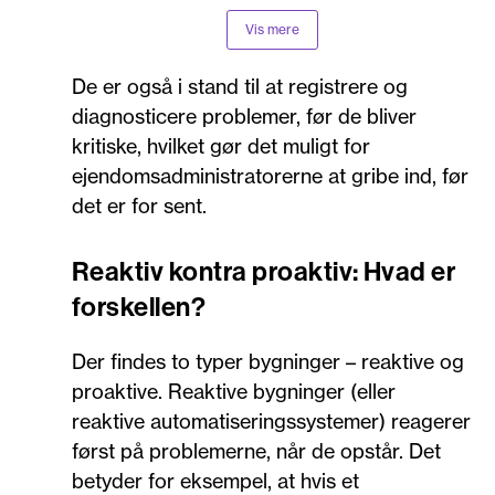
aircondition, belysning og sikkerhed, samt andre
Vis mere
mekaniske og elektriske systemer. Systemerne
arbejder sammen og forsyner samtidig
De er også i stand til at registrere og
ejendomsadministratorerne med værdifulde
diagnosticere problemer, før de bliver
data, der kan bruges til analyse og optimering.
kritiske, hvilket gør det muligt for
ejendomsadministratorerne at gribe ind, før
det er for sent.
Reaktiv kontra proaktiv: Hvad er
forskellen?
Der findes to typer bygninger – reaktive og
proaktive. Reaktive bygninger (eller
reaktive automatiseringssystemer) reagerer
først på problemerne, når de opstår. Det
betyder for eksempel, at hvis et