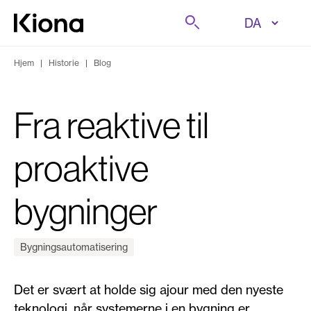
Gå til indhold
Søg på
Gå til forsiden
Hjem
|
Historie
|
Blog
Fra reaktive til
proaktive
bygninger
Bygningsautomatisering
Det er svært at holde sig ajour med den nyeste
teknologi, når systemerne i en bygning er