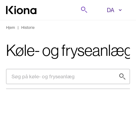
Gå til indhold
Søg på
Gå til forsiden
Hjem
|
Historie
Køle- og fryseanlæg
Søg på køle- og fryseanlæg