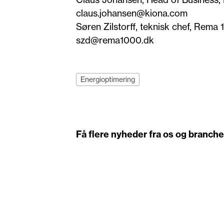
claus.johansen@kiona.com
Søren Zilstorff, teknisk chef, Rem
szd@rema1000.dk
Energioptimering
Få flere nyheder fra os og branch