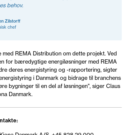
es behov.
n Zilstorff
isk chef
de med REMA Distribution om dette projekt. Ved
den for bæredygtige energiløsninger med REMA
dre deres energistyring og -rapportering, sigter
energistyring i Danmark og bidrage til branchens
 bygninger til en del af løsningen", siger Claus
iona Danmark.
ontakte:
, Kiona Danmark A/S, +45 828 29 000,