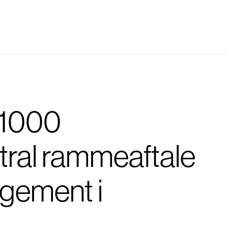
 1000
tral rammeaftale
gement i