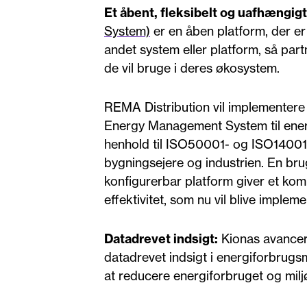
Et åbent, fleksibelt og uafhængi
System)
er en åben platform, der er 
andet system eller platform, så par
de vil bruge i deres økosystem.
REMA Distribution vil implementer
Energy Management System til energi-
henhold til ISO50001- og ISO14001-
bygningsejere og industrien. En bru
konfigurerbar platform giver et kom
effektivitet, som nu vil blive impl
Datadrevet indsigt:
Kionas avancere
datadrevet indsigt i energiforbrugsm
at reducere energiforbruget og mil