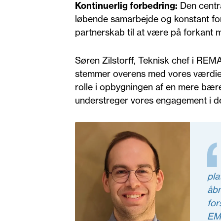
Kontinuerlig forbedring:
Den centra
løbende samarbejde og konstant for
partnerskab til at være på forkant
Søren Zilstorff, Teknisk chef i REM
stemmer overens med vores værdier
rolle i opbygningen af en mere bær
understreger vores engagement i de
pla
åbn
for
EMS