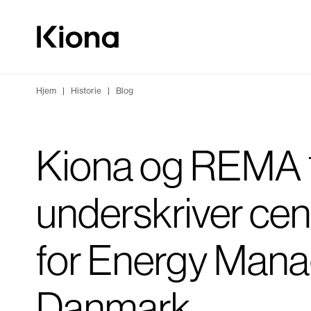
Gå til indhold
Gå til forsiden
Hjem
|
Historie
|
Blog
Kiona og REMA
underskriver cen
for Energy Mana
Danmark