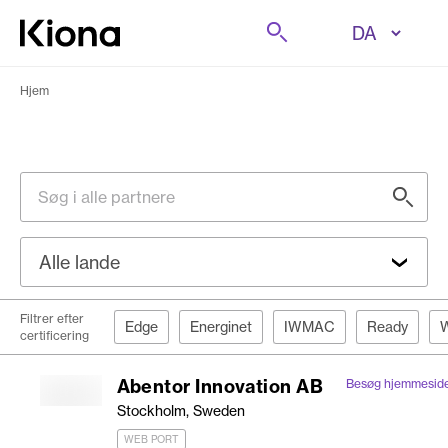
Gå til indhold
Søg på
Gå til forsiden
Hjem
Søg i alle partnere
Alle lande
Filtrer efter
Edge
Energinet
IWMAC
Ready
W
certificering
Abentor Innovation AB
Besøg hjemmesid
Stockholm, Sweden
WEB PORT