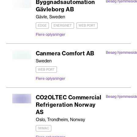
Byggnadsautomation
Besøg hjemmesid
Gävleborg AB
Gävle, Sweden
EDGE
ENERGINET
WEB PORT
Flere oplysninger
Canmera Comfort AB
Besøg hjemmesid
Sweden
WEB PORT
Flere oplysninger
CO2OLTEC Commercial
Besøg hjemmesid
Refrigeration Norway
AS
Oslo, Trondheim, Norway
IWMAC