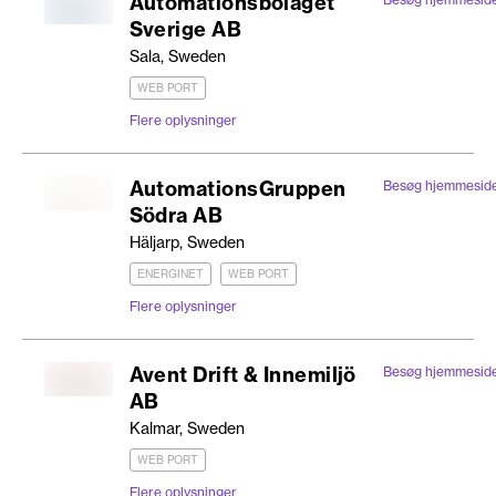
Automationsbolaget
Sverige AB
Sala, Sweden
WEB PORT
Flere oplysninger
AutomationsGruppen
Besøg hjemmesid
Södra AB
Häljarp, Sweden
ENERGINET
WEB PORT
Flere oplysninger
Avent Drift & Innemiljö
Besøg hjemmesid
AB
Kalmar, Sweden
WEB PORT
Flere oplysninger