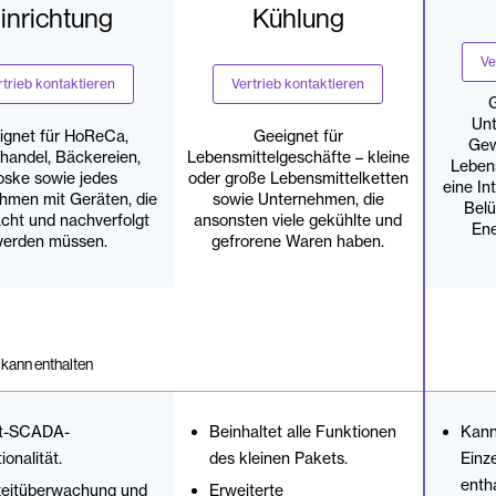
inrichtung
Kühlung
Ve
rtrieb kontaktieren
Vertrieb kontaktieren
G
Unt
ignet für HoReCa,
Geeignet für
Gew
lhandel, Bäckereien,
Lebensmittelgeschäfte – kleine
Lebens
oske sowie jedes
oder große Lebensmittelketten
eine In
hmen mit Geräten, die
sowie Unternehmen, die
Belü
cht und nachverfolgt
ansonsten viele gekühlte und
En
erden müssen.
gefrorene Waren haben.
kann enthalten
t-SCADA-
Beinhaltet alle Funktionen
Kann
ionalität.
des kleinen Pakets.
Einz
entha
zeitüberwachung und
Erweiterte