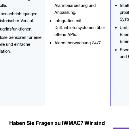
lle.
Alarmbearbeitung und
Intel
Anpassung.
proa
benachrichtigungen
Syst
istorischer Verlauf.
Integration mit
Drittanbietersystemen über
Umfa
ugriffsfunktionen.
offene APIs.
Ener
lose Sensoren für eine
Energ
Alarmüberwachung 24/7.
lle und einfache
Erwe
lation.
und B
Haben Sie Fragen zu IWMAC? Wir sind