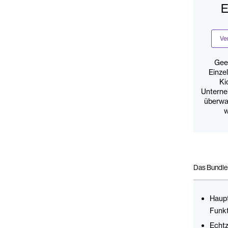
E
Ve
Gee
Einze
Ki
Unterne
überwa
w
Das Bundle 
Haup
Funkt
Echt