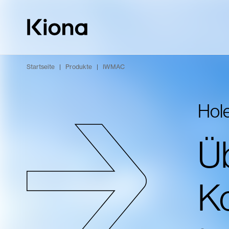
Zum Inhalt wechseln
Zur Homepage wechseln
Startseite
|
Produkte
|
IWMAC
Hol
Ü
Ko