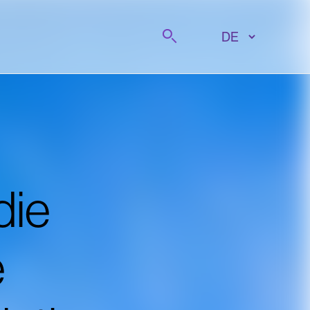
Suche
die
e