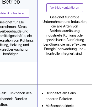
Betrieb
Vertrieb kontaktieren
rtrieb kontaktieren
Geeignet für große
Unternehmen und Industrien,
eeignet für alle
die alle Arten von
ernehmen, Büros,
Betriebsausrüstung,
erbegebäude und
industrielle Kühlung oder
mittelgeschäfte, die
spezialisierte Ausrüstung
tegration von Kühlung,
benötigen, die mit effektiver
ftung, Heizung und
Energieüberwachung und -
ergieüberwachung
kontrolle integriert sind .
benötigen.
 alle Funktionen des
Beinhaltet alles aus
elhandels-Bundles
anderen Paketen.
lten.
Maßgeschneiderte