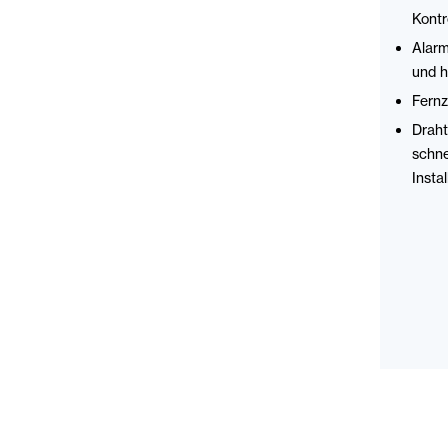
Kontro
Alarm
und h
Fernz
Draht
schne
Instal