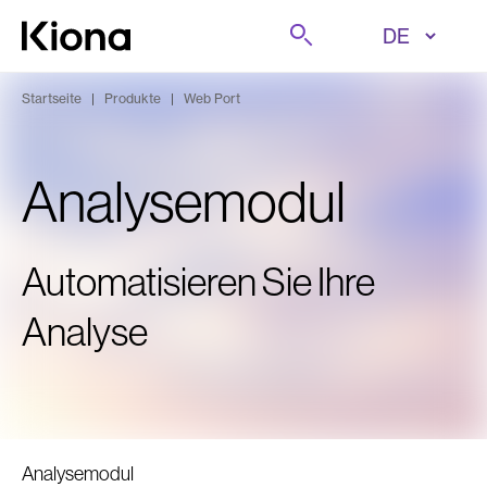
Zum Inhalt wechseln
Suche
Zur Homepage wechseln
Startseite
|
Produkte
|
Web Port
Analysemodul
Automatisieren Sie Ihre
Analyse
Analysemodul