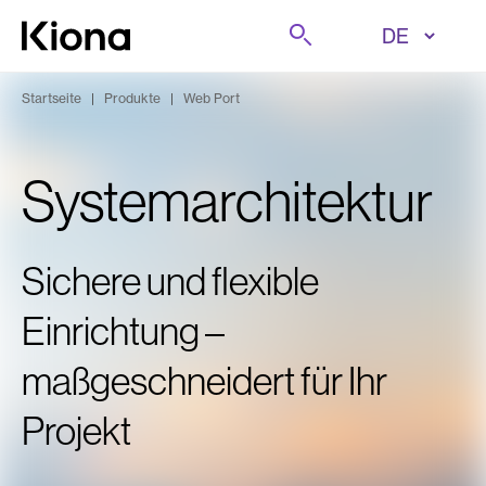
Zum Inhalt wechseln
Suche
Zur Homepage wechseln
Startseite
|
Produkte
|
Web Port
Systemarchitektur
Sichere und flexible
Einrichtung –
maßgeschneidert für Ihr
Projekt