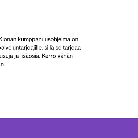
? Kionan kumppanuusohjelma on
veluntarjoajille, sillä se tarjoaa
isuja ja lisäosia. Kerro vähän
n.