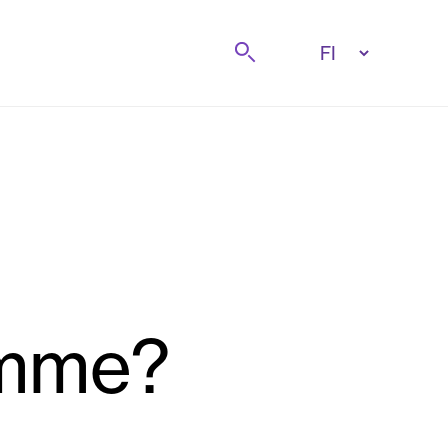
Etsi
emme?