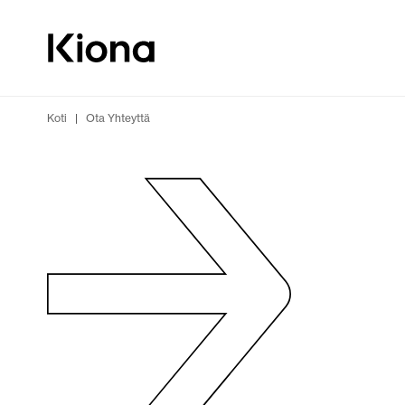
Tutustu tästä
Siirry etusivulle
Koti
|
Ota Yhteyttä