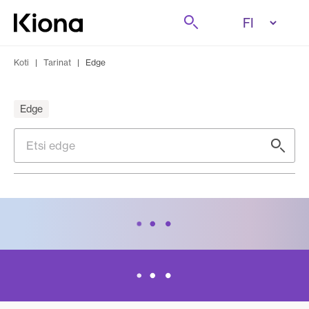
Tutustu tästä
Etsi
Siirry etusivulle
Koti
|
Tarinat
|
Edge
Edge
Etsi edge