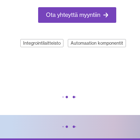
Ota yhteyttä myyntiin
Integrointilaitteisto
Automaation komponentit