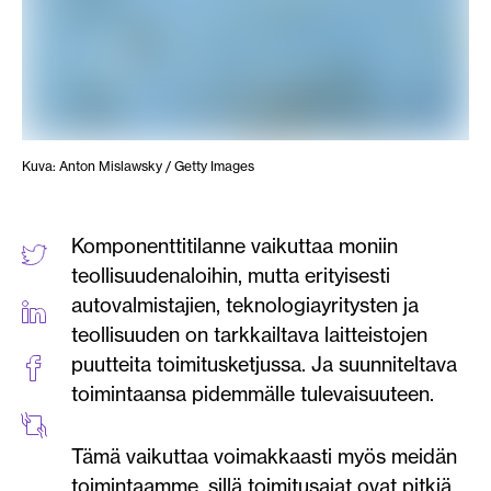
Kuva: Anton Mislawsky / Getty Images
Komponenttitilanne vaikuttaa moniin
teollisuudenaloihin, mutta erityisesti
autovalmistajien, teknologiayritysten ja
teollisuuden on tarkkailtava laitteistojen
puutteita toimitusketjussa. Ja suunniteltava
toimintaansa pidemmälle tulevaisuuteen.
Tämä vaikuttaa voimakkaasti myös meidän
toimintaamme, sillä toimitusajat ovat pitkiä