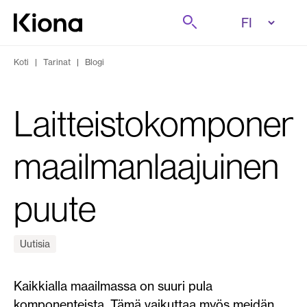
Tutustu tästä
Etsi
Siirry etusivulle
Koti
|
Tarinat
|
Blogi
Laitteistokomponent
maailmanlaajuinen
puute
Uutisia
Kaikkialla maailmassa on suuri pula
komponenteista. Tämä vaikuttaa myös meidän