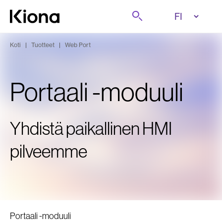
Tutustu tästä
Etsi
Siirry etusivulle
Koti
|
Tuotteet
|
Web Port
Portaali -moduuli
Yhdistä paikallinen HMI
pilveemme
Portaali -moduuli