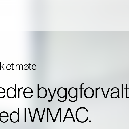
k et møte
dre byggforval
ed IWMAC.