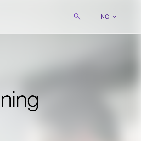
Søk på
tning