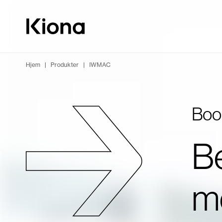
Hopp til innhold
Gå til forsiden
Hjem
|
Produkter
|
IWMAC
Boo
Be
m