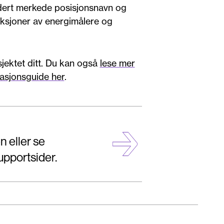
ludert merkede posisjonsnavn og
unksjoner av energimålere og
jektet ditt. Du kan også
lese mer
rasjonsguide her
.
 eller se
upportsider.