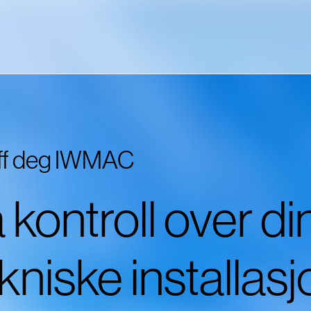
ff deg IWMAC
 kontroll over di
kniske installas