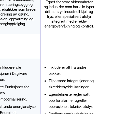
Egnet for store virksomheter
rer, næringsbygg og
og industrier som har alle typer
arebutikker som krever
driftsutstyr, industriell kjøl- og
egrering av kjøling,
frys, eller spesialisert utstyr
lasjon, oppvarming og
integrert med effektiv
nergioppfølging.
energiovervåkning og kontroll.
nkludere alle
Inkluderer alt fra andre
joner i Daglivare-
pakker.
en.
Tilpassede integrasjoner og
te Funksjoner for
skreddersydde løsninger.
tiv
Egendefinerte regler satt
emoptimalisering.
opp for alarmer og/eller
ttende energianalyse
operasjonelt teknisk utstyr.
Energinet.
Dedikert prosjektledelse og