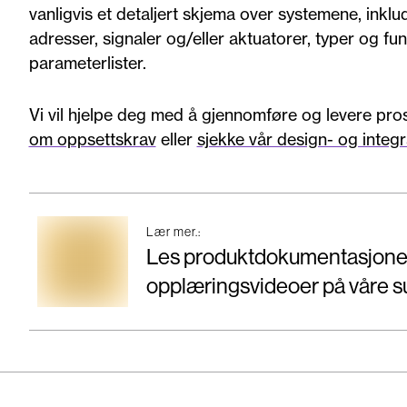
vanligvis et detaljert skjema over systemene, ink
adresser, signaler og/eller aktuatorer, typer og f
parameterlister.
Vi vil hjelpe deg med å gjennomføre og levere pros
om oppsettskrav
eller
sjekke vår design- og integ
Lær mer.:
Les produktdokumentasjonen
opplæringsvideoer på våre s