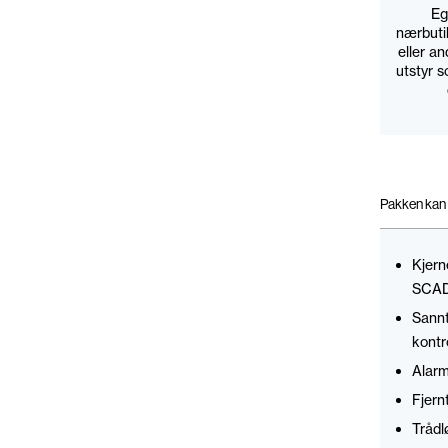
Eg
nærbutik
eller a
utstyr 
Pakken kan 
Kjern
SCAD
Sannt
kontro
Alarm
Fjernt
Trådl