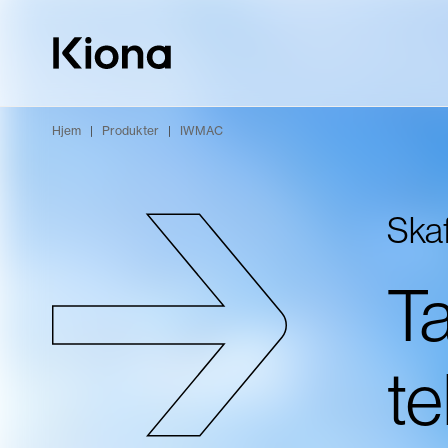
Hopp til innhold
Gå til forsiden
Hjem
|
Produkter
|
IWMAC
Ska
Ta
te