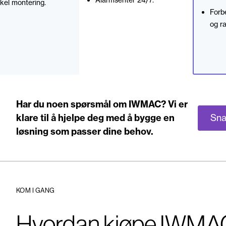
kel montering.
Forb
og ra
Har du noen spørsmål om IWMAC? Vi er
Sna
klare til å hjelpe deg med å bygge en
løsning som passer dine behov.
KOM I GANG
Hvordan kjøpe IWMA