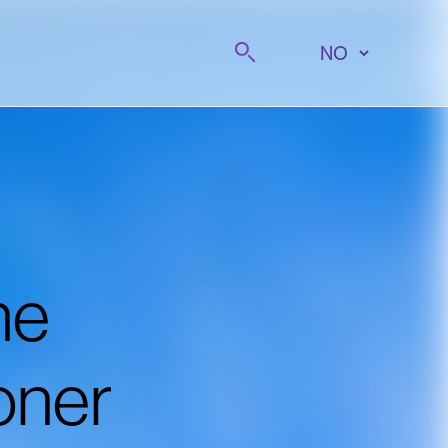
Søk på
ne
joner