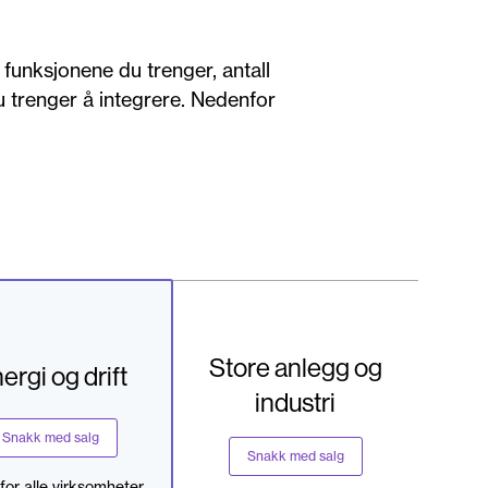
funksjonene du trenger, antall
u trenger å integrere. Nedenfor
Store anlegg og
ergi og drift
industri
Snakk med salg
Snakk med salg
for alle virksomheter,