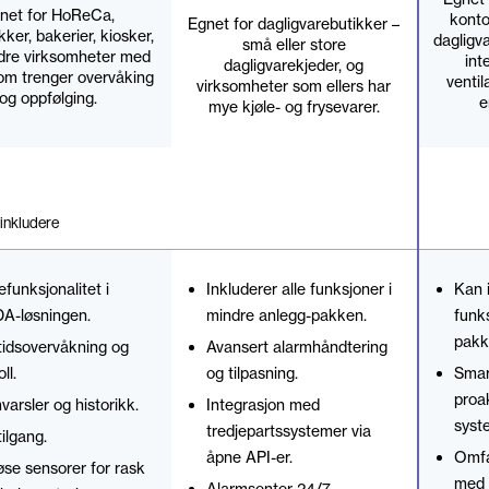
net for HoReCa,
konto
Egnet for dagligvarebutikker –
ker, bakerier, kiosker,
dagligv
små eller store
ndre virksomheter med
int
dagligvarekjeder, og
som trenger overvåking
venti
virksomheter som ellers har
og oppfølging.
e
mye kjøle- og frysevarer.
inkludere
efunksjonalitet i
Inkluderer alle funksjoner i
Kan i
A-løsningen.
mindre anlegg-pakken.
funks
pakk
idsovervåkning og
Avansert alarmhåndtering
ll.
og tilpasning.
Smar
proak
varsler og historikk.
Integrasjon med
syst
tredjepartssystemer via
ilgang.
åpne API-er.
Omfa
øse sensorer for rask
med 
Alarmsenter 24/7.