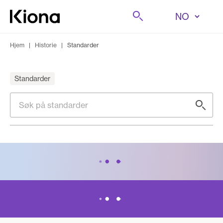
Hopp til innhold
Søk på
Gå til forsiden
Hjem
|
Historie
|
Standarder
Standarder
Søk på standarder