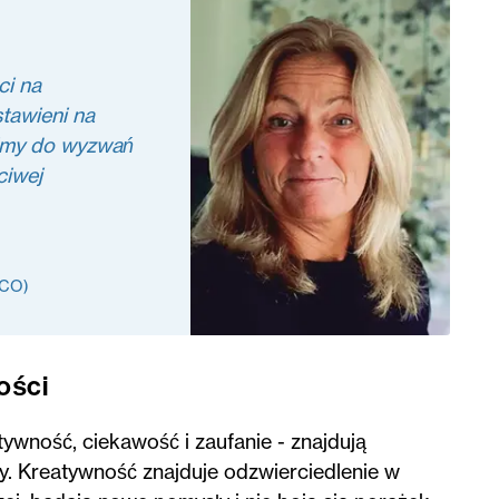
ci na
tawieni na
imy do wyzwań
ciwej
CPCO)
ości
wność, ciekawość i zaufanie - znajdują
y. Kreatywność znajduje odzwierciedlenie w