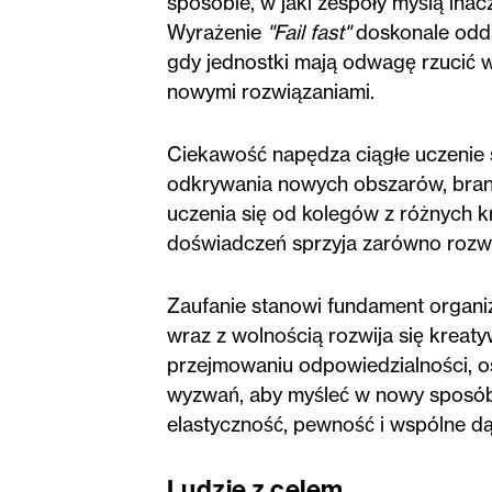
sposobie, w jaki zespoły myślą inac
Wyrażenie
"Fail fast"
doskonale odda
gdy jednostki mają odwagę rzucić 
nowymi rozwiązaniami.
Ciekawość napędza ciągłe uczenie s
odkrywania nowych obszarów, brani
uczenia się od kolegów z różnych k
doświadczeń sprzyja zarówno rozw
Zaufanie stanowi fundament organiz
wraz z wolnością rozwija się krea
przejmowaniu odpowiedzialności, os
wyzwań, aby myśleć w nowy sposób.
elastyczność, pewność i wspólne dą
Ludzie z celem