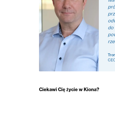
pró
prz
odw
do 
pow
rze
Tro
CE
Ciekawi Cię życie w Kiona?