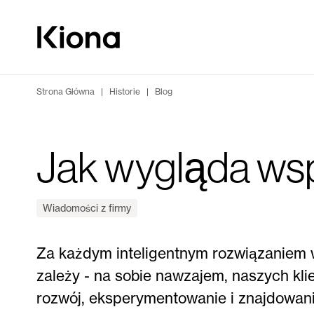
Przejdź do treści
Przejdź do strony głównej
Strona Główna
|
Historie
|
Blog
Jak wygląda wsp
Wiadomości z firmy
Za każdym inteligentnym rozwiązaniem w
zależy - na sobie nawzajem, naszych klie
rozwój, eksperymentowanie i znajdowa