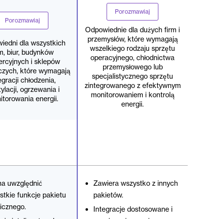
Porozmawiaj
Porozmawiaj
Odpowiednie dla dużych firm i
przemysłów, które wymagają
iedni dla wszystkich
wszelkiego rodzaju sprzętu
rm, biur, budynków
operacyjnego, chłodnictwa
rcyjnych i sklepów
przemysłowego lub
zych, które wymagają
specjalistycznego sprzętu
egracji chłodzenia,
zintegrowanego z efektywnym
ylacji, ogrzewania i
monitorowaniem i kontrolą
torowania energii.
energii.
a uwzględnić
Zawiera wszystko z innych
stkie funkcje pakietu
pakietów.
licznego.
Integracje dostosowane i