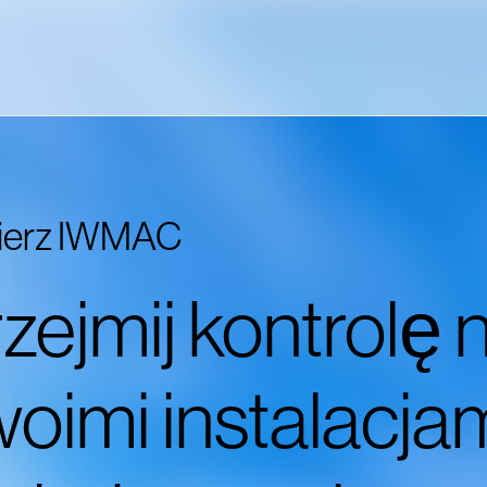
ierz IWMAC
zejmij kontrolę 
oimi instalacja