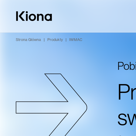
Przejdź do treści
Przejdź do strony głównej
Strona Główna
|
Produkty
|
IWMAC
Pob
Pr
sw