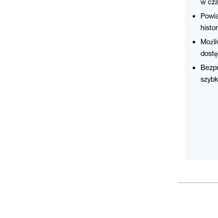
w cza
Powia
histor
Możli
dostę
Bezpr
szybki