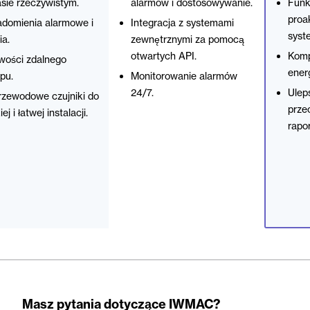
sie rzeczywistym.
alarmów i dostosowywanie.
Funk
proa
domienia alarmowe i
Integracja z systemami
syst
ia.
zewnętrznymi za pomocą
otwartych API.
Komp
wości zdalnego
energ
pu.
Monitorowanie alarmów
24/7.
Ulep
zewodowe czujniki do
prze
ej i łatwej instalacji.
rapo
Masz pytania dotyczące IWMAC?