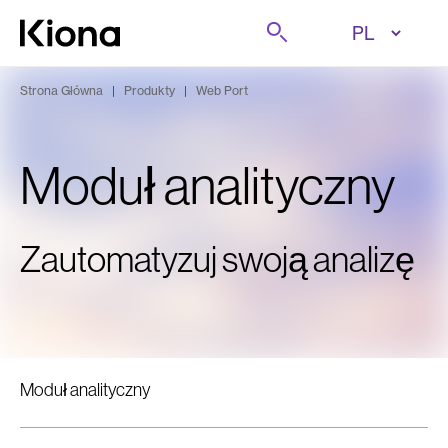
Przejdź do treści
Szukaj
Przejdź do strony głównej
Strona Główna
|
Produkty
|
Web Port
Moduł analityczny
Zautomatyzuj swoją analizę
Moduł analityczny