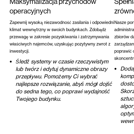
Maksymalizacja przychodów
Spełni
operacyjnych
zrówn
Zapewnij wysoką niezawodność zasilania i odpowiedni
Nasze port
klimat wewnętrzny w swoich budynkach. Zdobądź
administr
przewagę w zakresie pozyskiwania i zatrzymywania
zbiorów da
właściwych najemców, uzyskując pozytywny zwrot z
zarządzan
inwestycji.
poprawić c
skoncentr
Śledź systemy w czasie rzeczywistym
Doda
lub twórz i edytuj dynamiczne obrazy
kompl
przepływu. Pomożemy Ci wybrać
dosto
najlepsze rozwiązanie, abyś mógł dojść
Skorz
do sedna tego, co poprawi wydajność
sztuc
Twojego budynku.
algor
optym
wewn