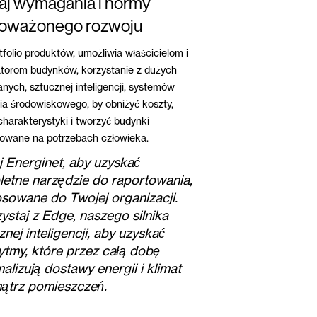
aj wymagania i normy
oważonego rozwoju
folio produktów, umożliwia właścicielom i
atorom budynków, korzystanie z dużych
nych, sztucznej inteligencji, systemów
ia środowiskowego, by obniżyć koszty,
harakterystyki i tworzyć budynki
owane na potrzebach człowieka.
j
Energinet
, aby uzyskać
etne narzędzie do raportowania,
sowane do Twojej organizacji.
ystaj z
Edge
, naszego silnika
znej inteligencji, aby uzyskać
ytmy, które przez całą dobę
alizują dostawy energii i klimat
ątrz pomieszczeń.