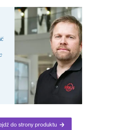
ić
c
ejdź do strony produktu