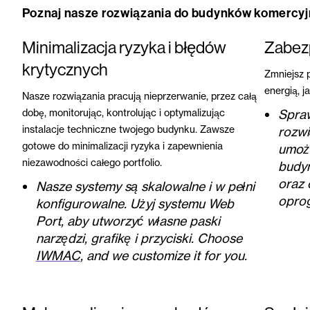
Poznaj nasze rozwiązania do budynków komercyj
Minimalizacja ryzyka i błędów
Zabez
krytycznych
Zmniejsz 
energią, j
Nasze rozwiązania pracują nieprzerwanie, przez całą
dobę, monitorując, kontrolując i optymalizując
Spraw
instalacje techniczne twojego budynku. Zawsze
rozwi
gotowe do minimalizacji ryzyka i zapewnienia
umożl
niezawodności całego portfolio.
budyn
oraz 
Nasze systemy są skalowalne i w pełni
opro
konfigurowalne. Użyj systemu Web
Port, aby utworzyć własne paski
narzędzi, grafikę i przyciski. Choose
IWMAC
, and we customize it for you.