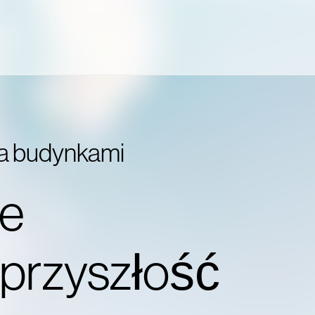
ia budynkami
ie
przyszłość