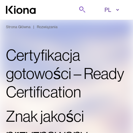
Przejdź do treści
Szukaj
Przejdź do strony głównej
Strona Główna
|
Rozwiązania
Certyfikacja
gotowości – Ready
Certification
Znak jakości