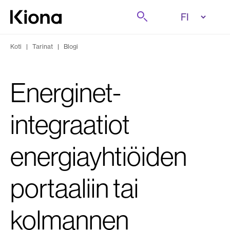
Tutustu tästä
Etsi
Siirry etusivulle
Koti
|
Tarinat
|
Blogi
Energinet-
integraatiot
energiayhtiöiden
portaaliin tai
kolmannen