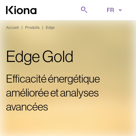
Aller au contenu
Rechercher sur
Aller à la page d'accueil
Accueil
|
Produits
|
Edge
Edge Gold
Efficacité énergétique
améliorée et analyses
avancées