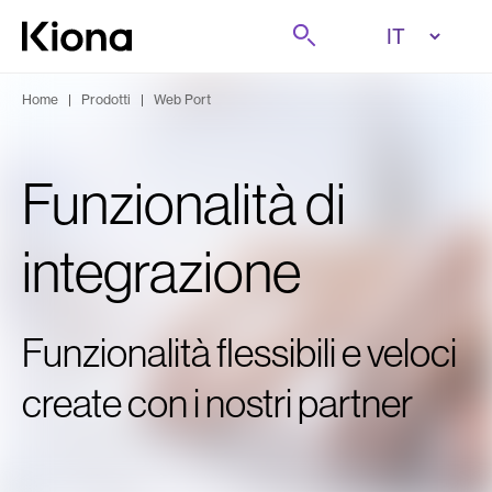
Passa al contenuto
Cerca
Vai alla homepage
Home
|
Prodotti
|
Web Port
Funzionalità di
integrazione
Funzionalità flessibili e veloci
create con i nostri partner