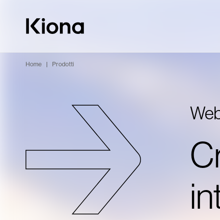
Passa al contenuto
Vai alla homepage
Home
|
Prodotti
Web
Cr
in