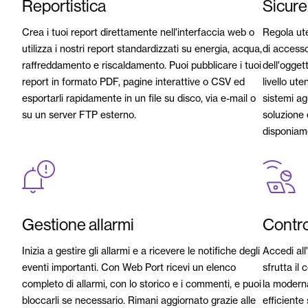
Reportistica
Sicurez
Crea i tuoi report direttamente nell'interfaccia web o
Regola uten
utilizza i nostri report standardizzati su energia, acqua,
di accesso 
raffreddamento e riscaldamento. Puoi pubblicare i tuoi
dell'oggett
report in formato PDF, pagine interattive o CSV ed
livello ute
esportarli rapidamente in un file su disco, via e-mail o
sistemi ag
su un server FTP esterno.
soluzione 
disponiamo
Gestione allarmi
Contro
Inizia a gestire gli allarmi e a ricevere le notifiche degli
Accedi all
eventi importanti. Con Web Port ricevi un elenco
sfrutta il 
completo di allarmi, con lo storico e i commenti, e puoi
la moderna
bloccarli se necessario. Rimani aggiornato grazie alle
efficiente 