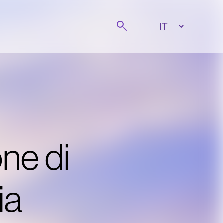
Cerca
one di
ia