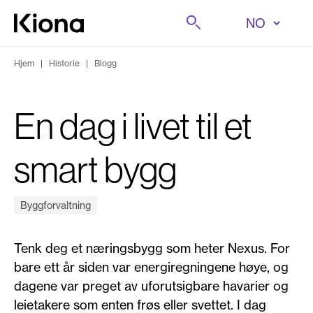
Hopp til innhold
Søk på
Gå til forsiden
Hjem
|
Historie
|
Blogg
En dag i livet til et
smart bygg
Byggforvaltning
Tenk deg et næringsbygg som heter Nexus. For
bare ett år siden var energiregningene høye, og
dagene var preget av uforutsigbare havarier og
leietakere som enten frøs eller svettet. I dag