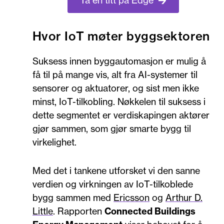
Ta en titt på Edge
Hvor IoT møter byggsektoren
Suksess innen byggautomasjon er mulig å
få til på mange vis, alt fra AI-systemer til
sensorer og aktuatorer, og sist men ikke
minst, IoT-tilkobling. Nøkkelen til suksess i
dette segmentet er verdiskapingen aktører
gjør sammen, som gjør smarte bygg til
virkelighet.
Med det i tankene utforsket vi den sanne
verdien og virkningen av IoT-tilkoblede
bygg sammen med
Ericsson
og
Arthur D.
Little
. Rapporten
Connected Buildings