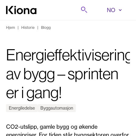
Hopp til innhold
Søk på
Gå til forsiden
Hjem
|
Historie
|
Blogg
Energieffektivisering
av bygg – sprinten
er i gang!
Energiledelse
Byggautomasjon
CO2-utslipp, gamle bygg og økende
energipriser. For tiden står byggsektoren overfor