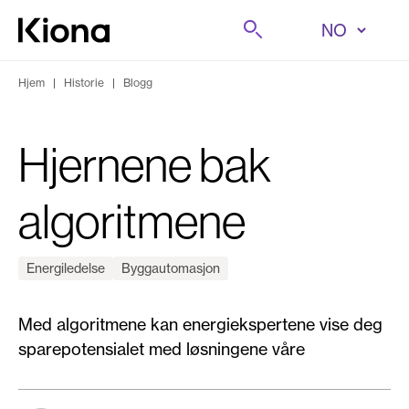
Hopp til innhold
Søk på
Gå til forsiden
Hjem
|
Historie
|
Blogg
Hjernene bak
algoritmene
Energiledelse
Byggautomasjon
Med algoritmene kan energiekspertene vise deg
sparepotensialet med løsningene våre