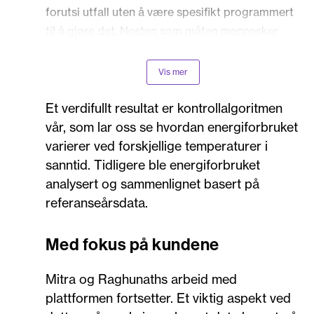
forutsi utfall uten å være spesifikt programmert
til å gjøre det. Nesten som måten mennesker
lærer på, vil nøyaktigheten gradvis forbedres.
Les mer om ML på Wikipedia
Vis mer
Et verdifullt resultat er kontrollalgoritmen
vår, som lar oss se hvordan energiforbruket
varierer ved forskjellige temperaturer i
sanntid. Tidligere ble energiforbruket
analysert og sammenlignet basert på
referanseårsdata.
Med fokus på kundene
Mitra og Raghunaths arbeid med
plattformen fortsetter. Et viktig aspekt ved