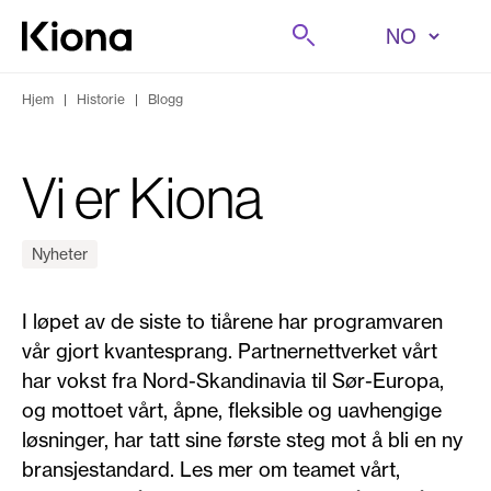
Hopp til innhold
Søk på
Gå til forsiden
Hjem
|
Historie
|
Blogg
Vi er Kiona
Nyheter
I løpet av de siste to tiårene har programvaren
vår gjort kvantesprang. Partnernettverket vårt
har vokst fra Nord-Skandinavia til Sør-Europa,
og mottoet vårt, åpne, fleksible og uavhengige
løsninger, har tatt sine første steg mot å bli en ny
bransjestandard. Les mer om teamet vårt,