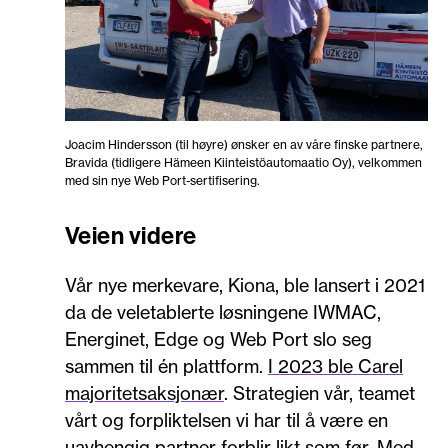
Joacim Hindersson (til høyre) ønsker en av våre finske partnere,
Bravida (tidligere Hämeen Kiinteistöautomaatio Oy), velkommen
med sin nye Web Port-sertifisering.
Veien videre
Vår nye merkevare, Kiona, ble lansert i 2021
da de veletablerte løsningene IWMAC,
Energinet, Edge og Web Port slo seg
sammen til én plattform.
I 2023 ble Carel
majoritetsaksjonær
. Strategien vår, teamet
vårt og forpliktelsen vi har til å være en
uavhengig partner forblir likt som før. Med