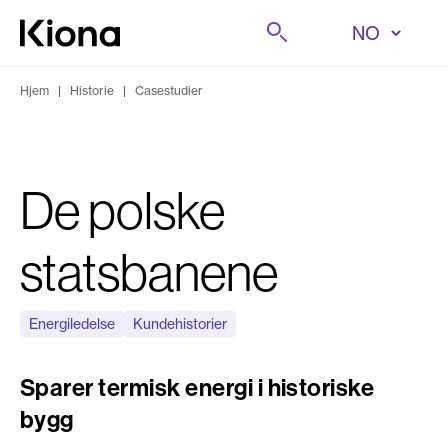
Hopp til innhold
Søk på
Gå til forsiden
Hjem
|
Historie
|
Casestudier
De polske
statsbanene
Energiledelse
Kundehistorier
Sparer termisk energi i historiske
bygg