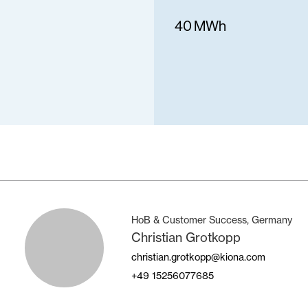
40 MWh
HoB & Customer Success, Germany
Christian Grotkopp
christian.grotkopp@kiona.com
+49
15256077685