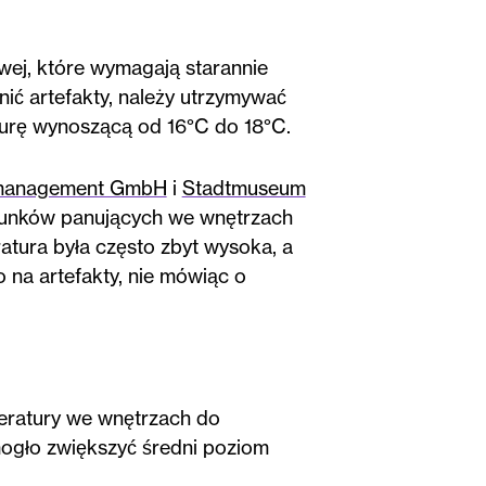
owej, które wymagają starannie
ić artefakty, należy utrzymywać
turę wynoszącą od 16°C do 18°C.
enmanagement GmbH
i
Stadtmuseum
runków panujących we wnętrzach
ratura była często zbyt wysoka, a
 na artefakty, nie mówiąc o
eratury we wnętrzach do
mogło zwiększyć średni poziom