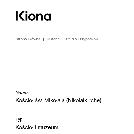
Przejdź do treści
Przejdź do strony głównej
Strona Główna
|
Historie
|
Studia Przypadków
Nazwa
Kościół św. Mikołaja (Nikolaikirche)
Typ
Kościół i muzeum