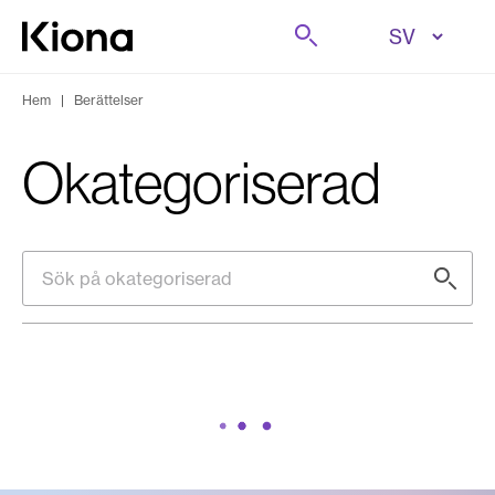
Hoppa till innehåll
Sök på
Gå till hemsidan
Hem
|
Berättelser
Okategoriserad
Sök på okategoriserad