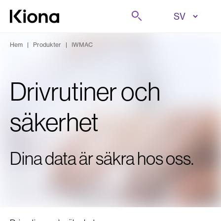
Hoppa till innehåll
Sök på
Gå till hemsidan
Hem
|
Produkter
|
IWMAC
Drivrutiner och
säkerhet
Dina data är säkra hos oss.