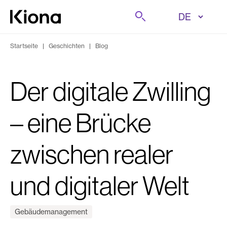
Zum Inhalt wechseln
Suche
Zur Homepage wechseln
Startseite
|
Geschichten
|
Blog
Der digitale Zwilling
– eine Brücke
zwischen realer
und digitaler Welt
Gebäudemanagement