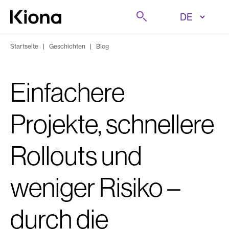
Zum Inhalt wechseln
Suche
Zur Homepage wechseln
Startseite
|
Geschichten
|
Blog
Einfachere
Projekte, schnellere
Rollouts und
weniger Risiko –
durch die