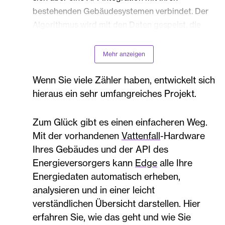
bestehenden Gebäudesystemen verbindet. Der
Algorithmus wird mit den Daten gespeist, die
aus dem Verhalten von tausenden Gebäuden in
unterschiedlichsten Situationen gewonnen
Mehr anzeigen
werden. Die KI ist außerdem selbstlernend,
indem sie aus Ihrem Gebäude erhobene Daten
Wenn Sie viele Zähler haben, entwickelt sich
ständig hinzufügt.
hieraus ein sehr umfangreiches Projekt.
Zum Glück gibt es einen einfacheren Weg.
Mit der vorhandenen
Vattenfall
-Hardware
Ihres Gebäudes und der API des
Energieversorgers kann
Edge
alle Ihre
Energiedaten automatisch erheben,
analysieren und in einer leicht
verständlichen Übersicht darstellen. Hier
erfahren Sie, wie das geht und wie Sie