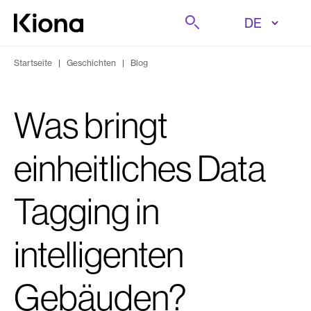
Zum Inhalt wechseln
Suche
Zur Homepage wechseln
Startseite
|
Geschichten
|
Blog
Was bringt
einheitliches Data
Tagging in
intelligenten
Gebäuden?