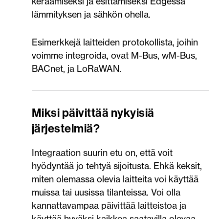
keräämiseksi ja esittämiseksi Edgessä
lämmityksen ja sähkön ohella.
Esimerkkejä laitteiden protokollista, joihin
voimme integroida, ovat M-Bus, wM-Bus,
BACnet, ja LoRaWAN.
Miksi päivittää nykyisiä
järjestelmiä?
Integraation suurin etu on, että voit
hyödyntää jo tehtyä sijoitusta. Ehkä keksit,
miten olemassa olevia laitteita voi käyttää
muissa tai uusissa tilanteissa. Voi olla
kannattavampaa päivittää laitteistoa ja
käyttää hyväksi kaikkea saatavilla olevaa