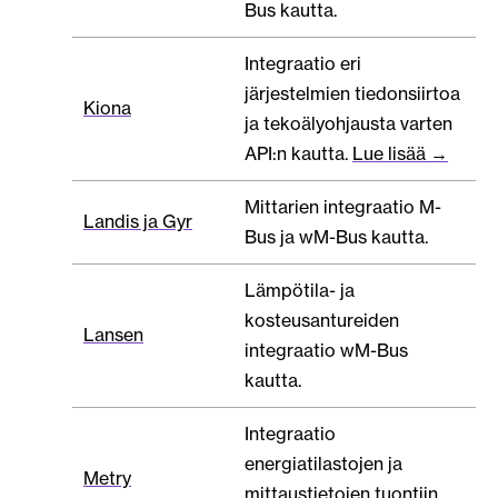
Bus kautta.
Integraatio eri
järjestelmien tiedonsiirtoa
Kiona
ja tekoälyohjausta varten
API:n kautta.
Lue lisää →
Mittarien integraatio M-
Landis ja Gyr
Bus ja wM-Bus kautta.
Lämpötila- ja
kosteusantureiden
Lansen
integraatio wM-Bus
kautta.
Integraatio
energiatilastojen ja
Metry
mittaustietojen tuontiin