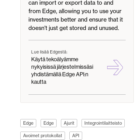
can import or export data to and
from Edge, allowing you to use your
investments better and ensure that it
doesn't just get stored and unused.
Lue lisää Edgestä:
Käytä tekoälyämme
nykyisissä järjestelmissäsi
yhdistämällä Edge API:n
kautta
Edge
Edge
Ajurit
Integrointilaitteisto
Avoimet protokollat
API