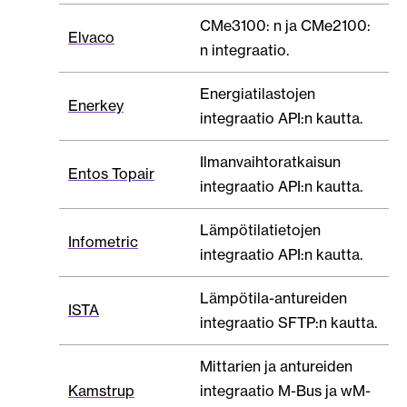
CMe3100: n ja CMe2100:
Elvaco
n integraatio.
Energiatilastojen
Enerkey
integraatio API:n kautta.
Ilmanvaihtoratkaisun
Entos Topair
integraatio API:n kautta.
Lämpötilatietojen
Infometric
integraatio API:n kautta.
Lämpötila-antureiden
ISTA
integraatio SFTP:n kautta.
Mittarien ja antureiden
Kamstrup
integraatio M-Bus ja wM-