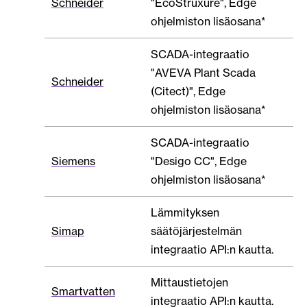
Schneider
"EcoStruxure", Edge
ohjelmiston lisäosana*
SCADA-integraatio
"AVEVA Plant Scada
Schneider
(Citect)", Edge
ohjelmiston lisäosana*
SCADA-integraatio
Siemens
"Desigo CC", Edge
ohjelmiston lisäosana*
Lämmityksen
Simap
säätöjärjestelmän
integraatio API:n kautta.
Mittaustietojen
Smartvatten
integraatio API:n kautta.