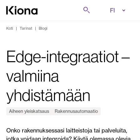
Tutustu tästä
Etsi
Siirry etusivulle
Koti
|
Tarinat
|
Blogi
Edge-integraatiot –
valmiina
yhdistämään
Aiheen yleiskatsaus
Rakennusautomaatio
Onko rakennuksessasi laitteistoja tai palveluita,
jotka voidaan integroida? Käytä olemassa olevia