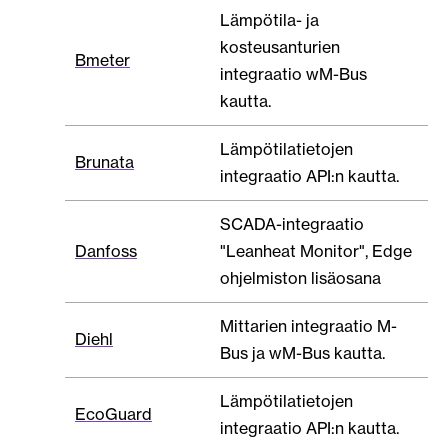
Lämpötila- ja
kosteusanturien
Bmeter
integraatio wM-Bus
kautta.
Lämpötilatietojen
Brunata
integraatio API:n kautta.
SCADA-integraatio
Danfoss
"Leanheat Monitor", Edge
ohjelmiston lisäosana
Mittarien integraatio M-
Diehl
Bus ja wM-Bus kautta.
Lämpötilatietojen
EcoGuard
integraatio API:n kautta.