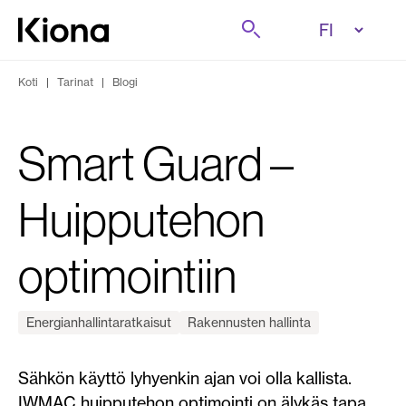
Tutustu tästä
Etsi
Siirry etusivulle
Koti
|
Tarinat
|
Blogi
Smart Guard –
Huipputehon
optimointiin
Energianhallintaratkaisut
Rakennusten hallinta
Sähkön käyttö lyhyenkin ajan voi olla kallista.
IWMAC huipputehon optimointi on älykäs tapa