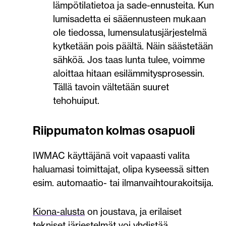
lämpötilatietoa ja sade-ennusteita. Kun
lumisadetta ei sääennusteen mukaan
ole tiedossa, lumensulatusjärjestelmä
kytketään pois päältä. Näin säästetään
sähköä. Jos taas lunta tulee, voimme
aloittaa hitaan esilämmitysprosessin.
Tällä tavoin vältetään suuret
tehohuiput.
Riippumaton kolmas osapuoli
IWMAC käyttäjänä voit vapaasti valita
haluamasi toimittajat, olipa kyseessä sitten
esim. automaatio- tai ilmanvaihtourakoitsija.
Kiona-alusta
on joustava, ja erilaiset
tekniset järjestelmät voi yhdistää