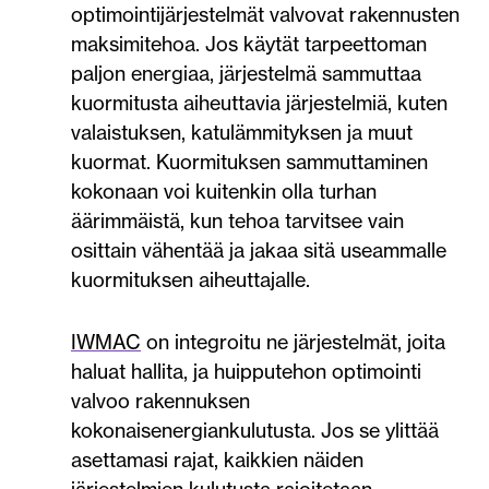
optimointijärjestelmät valvovat rakennusten
maksimitehoa. Jos käytät tarpeettoman
paljon energiaa, järjestelmä sammuttaa
kuormitusta aiheuttavia järjestelmiä, kuten
valaistuksen, katulämmityksen ja muut
kuormat. Kuormituksen sammuttaminen
kokonaan voi kuitenkin olla turhan
äärimmäistä, kun tehoa tarvitsee vain
osittain vähentää ja jakaa sitä useammalle
kuormituksen aiheuttajalle.
IWMAC
on integroitu ne järjestelmät, joita
haluat hallita, ja huipputehon optimointi
valvoo rakennuksen
kokonaisenergiankulutusta. Jos se ylittää
asettamasi rajat, kaikkien näiden
järjestelmien kulutusta rajoitetaan.