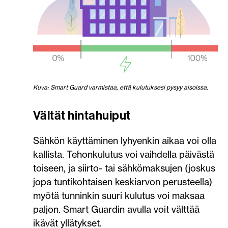
Kuva: Smart Guard varmistaa, että kulutuksesi pysyy aisoissa.
Vältät hintahuiput
Sähkön käyttäminen lyhyenkin aikaa voi olla
kallista. Tehonkulutus voi vaihdella päivästä
toiseen, ja siirto- tai sähkömaksujen (joskus
jopa tuntikohtaisen keskiarvon perusteella)
myötä tunninkin suuri kulutus voi maksaa
paljon. Smart Guardin avulla voit välttää
ikävät yllätykset.