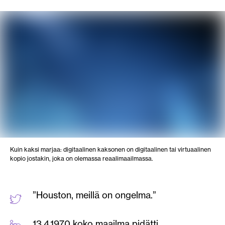
Kuin kaksi marjaa: digitaalinen kaksonen on digitaalinen tai virtuaalinen
kopio jostakin, joka on olemassa reaalimaailmassa.
”Houston, meillä on ongelma.”
13.4.1970 koko maailma pidätti