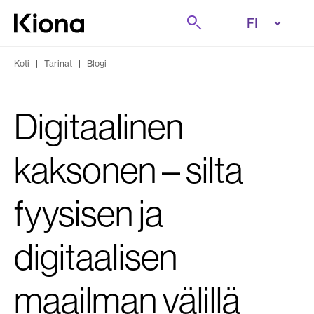
Tutustu tästä
Etsi
Siirry etusivulle
Koti
|
Tarinat
|
Blogi
Digitaalinen
kaksonen – silta
fyysisen ja
digitaalisen
maailman välillä