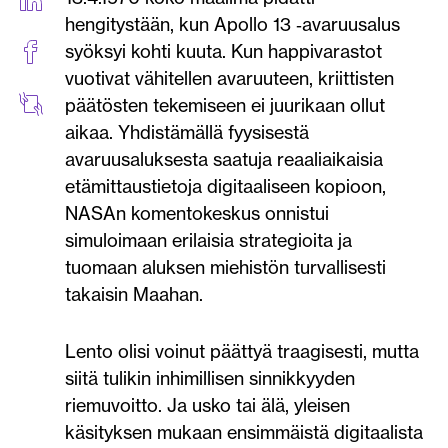
hengitystään, kun Apollo 13 ‑avaruusalus
syöksyi kohti kuuta. Kun happivarastot
vuotivat vähitellen avaruuteen, kriittisten
päätösten tekemiseen ei juurikaan ollut
aikaa. Yhdistämällä fyysisestä
avaruusaluksesta saatuja reaaliaikaisia
etämittaustietoja digitaaliseen kopioon,
NASAn komentokeskus onnistui
simuloimaan erilaisia strategioita ja
tuomaan aluksen miehistön turvallisesti
takaisin Maahan.
Lento olisi voinut päättyä traagisesti, mutta
siitä tulikin inhimillisen sinnikkyyden
riemuvoitto. Ja usko tai älä, yleisen
käsityksen mukaan ensimmäistä digitaalista