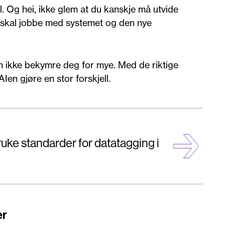
. Og hei, ikke glem at du kanskje må utvide
m skal jobbe med systemet og den nye
n ikke bekymre deg for mye. Med de riktige
Ien gjøre en stor forskjell.
ruke standarder for datatagging i
er