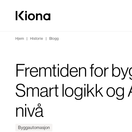
Hopp til innhold
Gå til forsiden
Hjem
|
Historie
|
Blogg
Fremtiden for by
Smart logikk og AI
nivå
Byggautomasjon