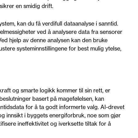
ikrer en smidig drift.
stem, kan du få verdifull dataanalyse i sanntid.
lmessigheter ved å analysere data fra sensorer
Ved hjelp av denne analysen kan den bruke
njustere systeminnstillingene for best mulig ytelse,
aft og smarte logikk kommer til sin rett, er
a beslutninger basert på magefølelsen, kan
ntidsdata for å ta godt informerte valg. AI-drevet
g innsikt i byggets energiforbruk, noe som gjør
fisere ineffektivitet og iverksette tiltak for å