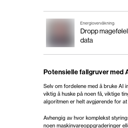
Energiovervåkning:
Dropp magefølels
data
Potensielle fallgruver med A
Selv om fordelene med å bruke AI i
viktig å huske på noen få, viktige t
algoritmen er helt avgjørende for at
Avhengig av hvor komplekst styrings
noen maskinvareoppgraderinger elle