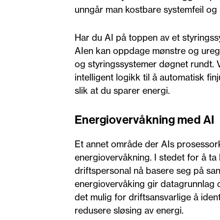
unngår man kostbare systemfeil og s
Har du AI på toppen av et styringssy
AIen kan oppdage mønstre og urege
og styringssystemer døgnet rundt. 
intelligent logikk til å automatisk fi
slik at du sparer energi.
Energiovervåkning med AI
Et annet område der AIs prosessorkr
energiovervåkning. I stedet for å t
driftspersonal nå basere seg på san
energiovervåking gir datagrunnlag o
det mulig for driftsansvarlige å identi
redusere sløsing av energi.