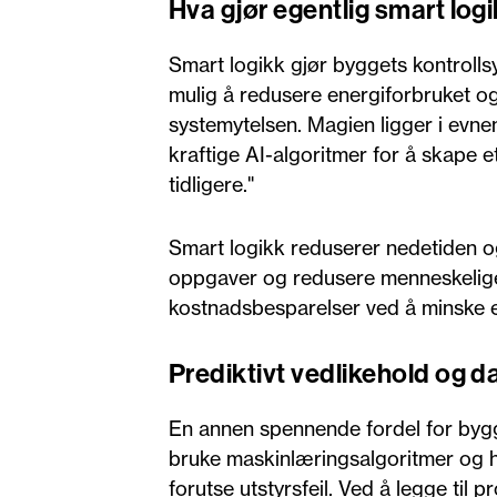
Hva gjør egentlig smart log
Smart logikk gjør byggets kontrollsy
mulig å redusere energiforbruket o
systemytelsen. Magien ligger i evne
kraftige AI-algoritmer for å skape e
tidligere."
Smart logikk reduserer nedetiden o
oppgaver og redusere menneskelige 
kostnadsbesparelser ved å minske e
Prediktivt vedlikehold og d
En annen spennende fordel for bygg
bruke maskinlæringsalgoritmer og hi
forutse utstyrsfeil. Ved å legge til 