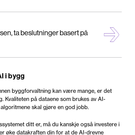
en, ta beslutninger basert på
I i bygg
nnen byggforvaltning kan være mange, er det
ing. Kvaliteten på dataene som brukes av AI-
 algoritmene skal gjøre en god jobb.
systemet ditt er, må du kanskje også investere i
r øke datakraften din for at de AI-drevne