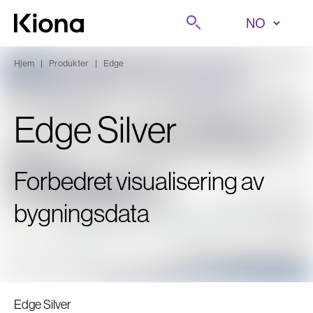
Hopp til innhold
Søk på
Gå til forsiden
Hjem
|
Produkter
|
Edge
Edge Silver
Forbedret visualisering av
bygningsdata
Edge Silver