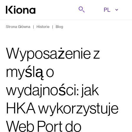
Przejdź do treści
Szukaj
Przejdź do strony głównej
Strona Główna
|
Historie
|
Blog
Wyposażenie z
myślą o
wydajności: jak
HKA wykorzystuje
Web Port do