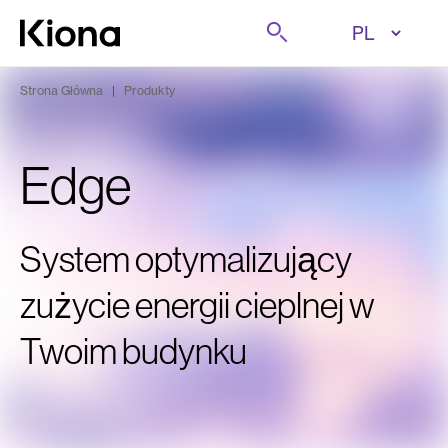
Przejdź do treści
Szukaj
Przejdź do strony głównej
Strona Główna
|
Produkty
Edge
System optymalizujący
zużycie energii cieplnej w
Twoim budynku