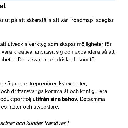
åt
år ut på att säkerställa att vår “roadmap” speglar
 att utveckla verktyg som skapar möjligheter för
t vara kreativa, anpassa sig och expandera så att
amheter. Detta skapar en drivkraft som för
tsägare, entreprenörer, kylexperter,
re och driftansvariga komma åt och konfigurera
roduktportfölj
utifrån sina behov
. Detsamma
yresgäster och utvecklare.
 partner och kunder framöver?