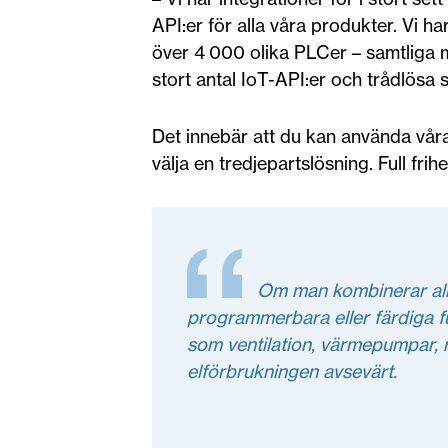
API:er för alla våra produkter. Vi 
över 4 000 olika PLCer – samtliga m
stort antal IoT-API:er och trådlösa 
Det innebär att du kan använda våra
välja en tredjepartslösning. Full frihe
Om man kombinerar allt
programmerbara eller färdiga fu
som ventilation, värmepumpar, 
elförbrukningen avsevärt.