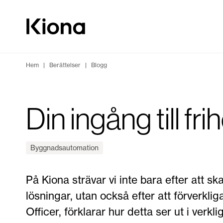
Hoppa till innehåll
Gå till hemsidan
Hem
|
Berättelser
|
Blogg
Din ingång till frih
Byggnadsautomation
På Kiona strävar vi inte bara efter att s
lösningar, utan också efter att förverkl
Officer, förklarar hur detta ser ut i verk