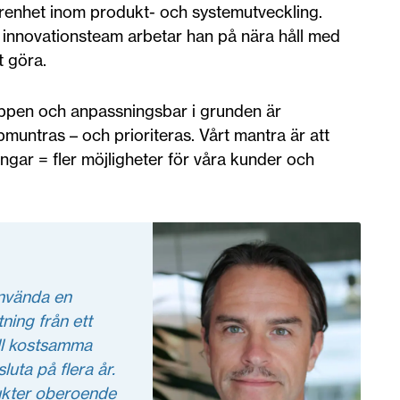
renhet inom produkt- och systemutveckling.
innovationsteam arbetar han på nära håll med
t göra.
ppen och anpassningsbar i grunden är
untras – och prioriteras. Vårt mantra är att
ngar = fler möjligheter för våra kunder och
 använda en
tning från ett
till kostsamma
luta på flera år.
ukter oberoende