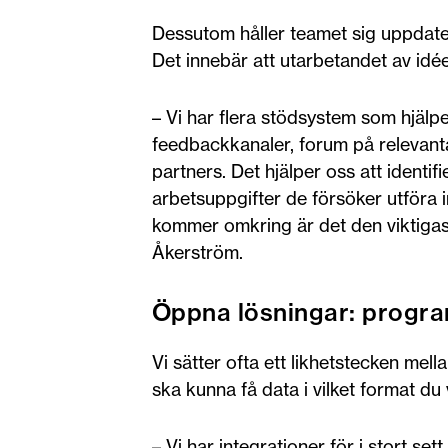
Dessutom håller teamet sig uppdate
Det innebär att utarbetandet av id
– Vi har flera stödsystem som hjälper
feedbackkanaler, forum på relevant
partners. Det hjälper oss att ident
arbetsuppgifter de försöker utföra
kommer omkring är det den viktigast
Åkerström.
Öppna lösningar: progra
Vi sätter ofta ett likhetstecken mell
ska kunna få data i vilket format du vil
– Vi har integrationer för i stort se