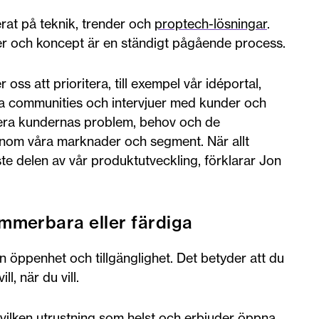
rat på teknik, trender och
proptech-lösningar
.
éer och koncept är en ständigt pågående process.
 oss att prioritera, till exempel vår idéportal,
a communities och intervjuer med kunder och
ifiera kundernas problem, behov och de
 inom våra marknader och segment. När allt
e delen av vår produktutveckling, förklarar Jon
mmerbara eller färdiga
an öppenhet och tillgänglighet. Det betyder att du
l, när du vill.
tt vilken utrustning som helst och erbjuder öppna