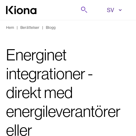
Hoppa till innehåll
Sök på
Gå till hemsidan
Hem
|
Berättelser
|
Blogg
Energinet
integrationer -
direkt med
energileverantörer
eller