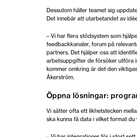
Dessutom håller teamet sig uppdate
Det innebär att utarbetandet av id
– Vi har flera stödsystem som hjälper
feedbackkanaler, forum på relevant
partners. Det hjälper oss att ident
arbetsuppgifter de försöker utföra
kommer omkring är det den viktigast
Åkerström.
Öppna lösningar: progra
Vi sätter ofta ett likhetstecken mell
ska kunna få data i vilket format du vil
– Vi har integrationer för i stort se