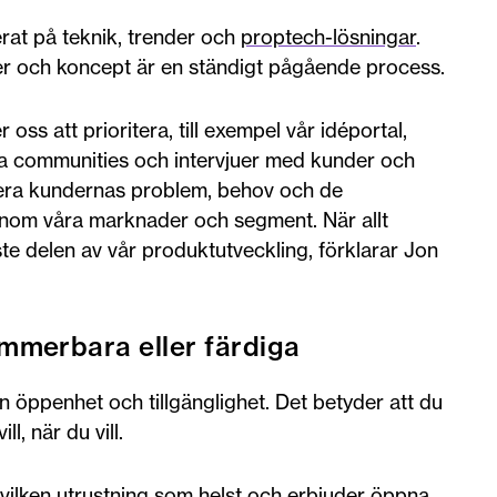
rat på teknik, trender och
proptech-lösningar
.
éer och koncept är en ständigt pågående process.
 oss att prioritera, till exempel vår idéportal,
a communities och intervjuer med kunder och
ifiera kundernas problem, behov och de
 inom våra marknader och segment. När allt
e delen av vår produktutveckling, förklarar Jon
mmerbara eller färdiga
an öppenhet och tillgänglighet. Det betyder att du
l, när du vill.
tt vilken utrustning som helst och erbjuder öppna