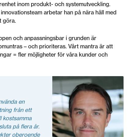
renhet inom produkt- och systemutveckling.
innovationsteam arbetar han på nära håll med
t göra.
ppen och anpassningsbar i grunden är
untras – och prioriteras. Vårt mantra är att
ngar = fler möjligheter för våra kunder och
 använda en
tning från ett
till kostsamma
luta på flera år.
ukter oberoende