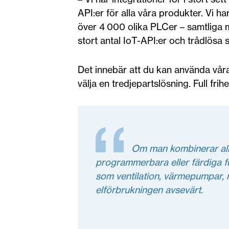
API:er för alla våra produkter. Vi 
över 4 000 olika PLCer – samtliga m
stort antal IoT-API:er och trådlösa 
Det innebär att du kan använda våra
välja en tredjepartslösning. Full frihe
Om man kombinerar allt
programmerbara eller färdiga fu
som ventilation, värmepumpar, 
elförbrukningen avsevärt.