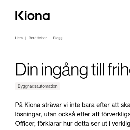
Hoppa till innehåll
Gå till hemsidan
Hem
|
Berättelser
|
Blogg
Din ingång till frih
Byggnadsautomation
På Kiona strävar vi inte bara efter att s
lösningar, utan också efter att förverkl
Officer, förklarar hur detta ser ut i verk