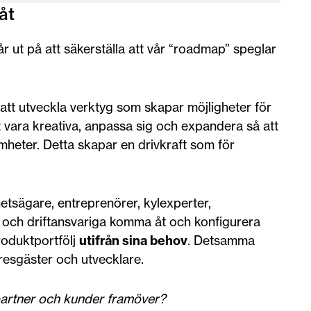
åt
år ut på att säkerställa att vår “roadmap” speglar
 att utveckla verktyg som skapar möjligheter för
t vara kreativa, anpassa sig och expandera så att
amheter. Detta skapar en drivkraft som för
tsägare, entreprenörer, kylexperter,
re och driftansvariga komma åt och konfigurera
roduktportfölj
utifrån sina behov
. Detsamma
yresgäster och utvecklare.
 partner och kunder framöver?