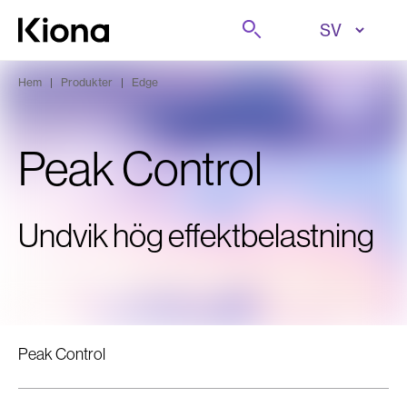
Hoppa till innehåll
Sök på
Gå till hemsidan
Hem
|
Produkter
|
Edge
Peak Control
Undvik hög effektbelastning
Peak Control