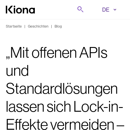
Zum Inhalt wechseln
Suche
Zur Homepage wechseln
Startseite
|
Geschichten
|
Blog
„Mit offenen APIs
und
Standardlösungen
lassen sich Lock-in-
Effekte vermeiden –