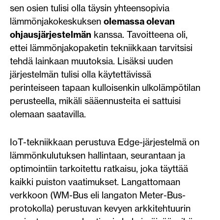
sen osien tulisi olla täysin yhteensopivia
lämmönjakokeskuksen
olemassa olevan
ohjausjärjestelmän
kanssa. Tavoitteena oli,
ettei lämmönjakopaketin tekniikkaan tarvitsisi
tehdä lainkaan muutoksia. Lisäksi uuden
järjestelmän tulisi olla käytettävissä
perinteiseen tapaan kulloisenkin ulkolämpötilan
perusteella, mikäli sääennusteita ei sattuisi
olemaan saatavilla.
IoT-tekniikkaan perustuva Edge-järjestelmä on
lämmönkulutuksen hallintaan, seurantaan ja
optimointiin tarkoitettu ratkaisu, joka täyttää
kaikki puiston vaatimukset. Langattomaan
verkkoon (WM-Bus eli langaton Meter-Bus-
protokolla) perustuvan kevyen arkkitehtuurin