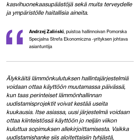
kasvihuonekaasupäästöjä sekä muita terveydelle
ja ympäristölle haitallisia aineita.
Andrzej Zaliński
, puistoa hallinnoivan Pomorska
Specjalna Strefa Ekonomiczna ‑yrityksen johtava
asiantuntija
Älykkäitä lämmönkulutuksen hallintajärjestelmiä
voidaan ottaa käyttöön muutamassa päivässä,
kun taas perinteiset lämmönhallinnan
uudistamisprojektit voivat kestää useita
kuukausia. Itse asiassa, uusi järjestelmä voidaan
ottaa kiinteistössä käyttöön jo neljän viikon
kuluttua sopimuksen allekirjoittamisesta. Vaikka
uudistamishanke siis aloitettaisiin tyhjästä,