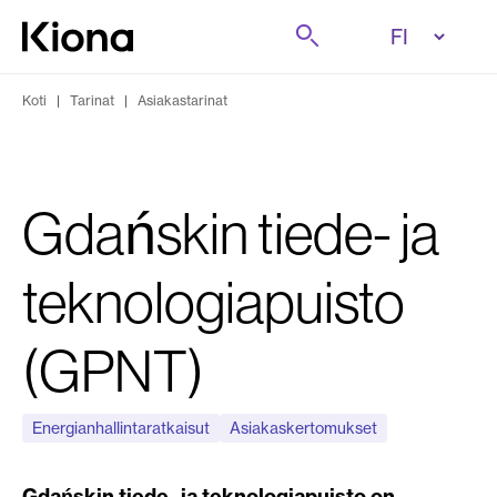
Tutustu tästä
Etsi
Siirry etusivulle
Koti
|
Tarinat
|
Asiakastarinat
Gdańskin tiede- ja
teknologiapuisto
(GPNT)
Energianhallintaratkaisut
Asiakaskertomukset
Gdańskin tiede- ja teknologiapuisto on