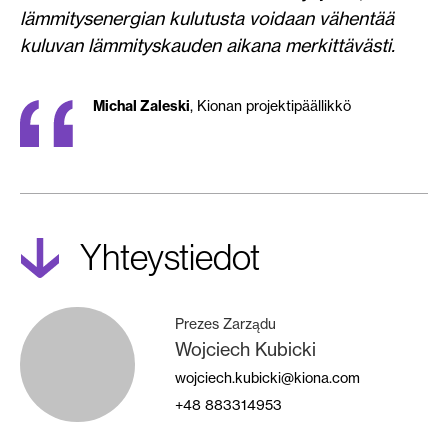
lämmitysenergian kulutusta voidaan vähentää
kuluvan lämmityskauden aikana merkittävästi.
Michal Zaleski
, Kionan projektipäällikkö
yhteystiedot
Prezes Zarządu
Wojciech Kubicki
wojciech.kubicki@kiona.com
+48
883314953