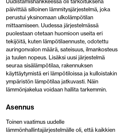
Uudistamishankkeessa oli tarkoituksena
päivittää silloinen lämmitysjärjestelmä, joka
perustui yksinomaan ulkolämpötilan
mittaamiseen. Uudessa järjestelmässä
puolestaan otetaan huomioon useita eri
tekijöitä, kuten lämpötilaennuste, odotettu
auringonvalon määrä, sateisuus, ilmankosteus
ja tuulen nopeus. Lisäksi uusi järjestelmä
seuraa sisälämpötilaa, rakennuksen
käyttäytymistä eri lämpötiloissa ja kulloistakin
ympäristön lämpötilaa jatkuvasti. Näin
lämmönjakelua voidaan hallita tarkemmin.
Asennus
Toinen vaatimus uudelle
lämmönhallintajärjestelmälle oli, että kaikkien