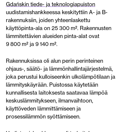
Gdańskin tiede- ja teknologiapuiston
uudistamishankkeessa keskityttiin A- ja B-
rakennuksiin, joiden yhteenlaskettu
käyttöpinta-ala on 25 300 m². Rakennusten
lämmitettävien alueiden pinta-alat ovat
9 800 m² ja 9 140 m².
Rakennuksissa oli alun perin perinteinen
ohjaus-, säätö- ja lämmönhallintajärjestelmä,
joka perustui kulloiseenkin ulkolämpötilaan ja
lämmityskäyrään. Puistossa käytetään
kunnallisesta laitoksesta saatavaa lämpöä
keskuslämmitykseen, ilmanvaihtoon,
käyttöveden lämmittämiseen ja
prosessilämmön syöttämiseen.