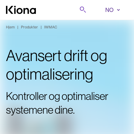
Hopp til innhold
Søk på
Gå til forsiden
Hjem
|
Produkter
|
IWMAC
Avansert drift og
optimalisering
Kontroller og optimaliser
systemene dine.