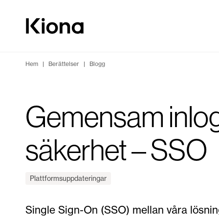
Hoppa till innehåll
Gå till hemsidan
Hem
|
Berättelser
|
Blogg
Gemensam inlog
säkerhet – SSO
Plattformsuppdateringar
Single Sign-On (SSO) mellan våra lösni