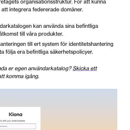
öretagets organisationsstruktur. För att kunna
 att integrera federerade domäner.
darkatalogen kan använda sina befintliga
åtkomst till våra produkter.
teringen till ert system för identitetshantering
tta följa era befintliga säkerhetspolicyer.
ända er egen användarkatalog?
Skicka ett
r att komma igång.