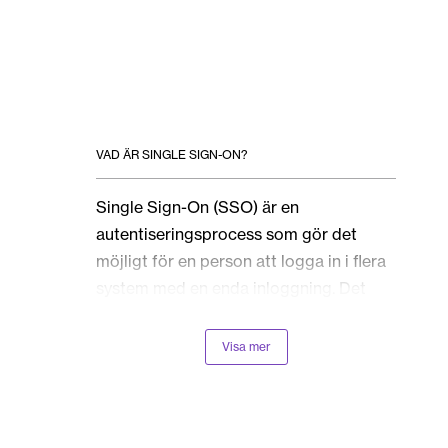
VAD ÄR SINGLE SIGN-ON?
Single Sign-On (SSO) är en
autentiseringsprocess som gör det
möjligt för en person att logga in i flera
system med en enda inloggning. Det
ökar också användarvänligheten
eftersom inloggningssidan ser likadan
Visa mer
ut oavsett vilken tjänst man loggar in på.