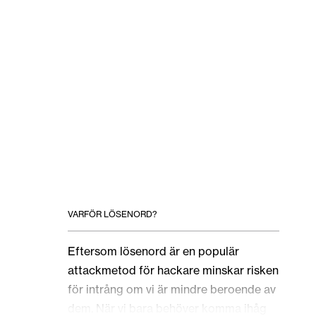
VARFÖR LÖSENORD?
Eftersom lösenord är en populär
attackmetod för hackare minskar risken
för intrång om vi är mindre beroende av
dem. När vi bara behöver komma ihåg