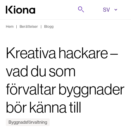
Hoppa till innehåll
Sök på
Gå till hemsidan
Hem
|
Berättelser
|
Blogg
Kreativa hackare –
vad du som
förvaltar byggnader
bör känna till
Byggnadsförvaltning