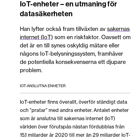
IoT-enheter – en utmaning för
datasäkerheten
Han lyfter också fram tillväxten av
sakernas
internet (IoT)
som en riskfaktor. Oavsett om
det är en till synes oskyldig mätare eller
någons IoT-belysningssystem, framhäver
de potentiella konsekvenserna ett djupare
problem.
IOT-ANSLUTNA ENHETER
IoT-enheter finns överallt, överför ständigt data
och ”pratar” med andra enheter. Antalet enheter
som är anslutna till sakernas internet (IoT)
världen över förutspås nästan fördubblas från
15,1 miljarder år 2020 till mer än 29 miljarder IoT-